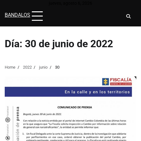
Skip
jueves, agosto 6, 2026
to
BANDALOS
content
Día:
30 de junio de 2022
Home
2022
junio
30