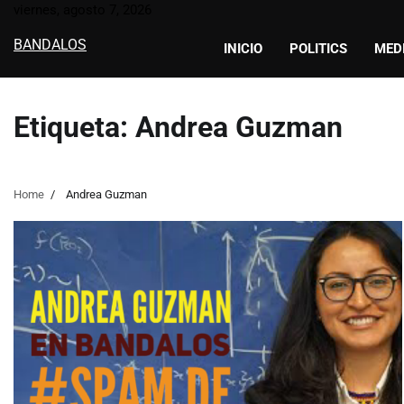
Skip
viernes, agosto 7, 2026
to
BANDALOS
INICIO
POLITICS
MED
content
Etiqueta:
Andrea Guzman
Home
Andrea Guzman