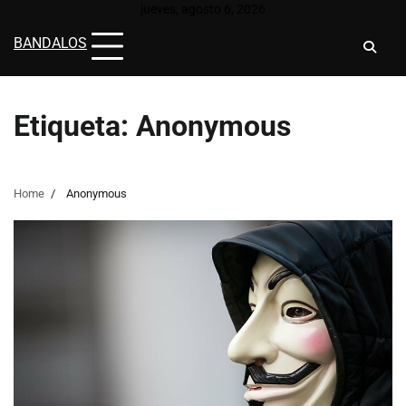
Skip
jueves, agosto 6, 2026
to
BANDALOS
content
Etiqueta:
Anonymous
Home
Anonymous