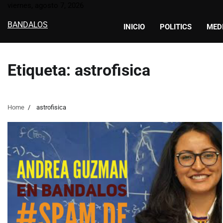
Skip
viernes, agosto 7, 2026
to
BANDALOS
INICIO
POLITICS
MED
content
Etiqueta:
astrofisica
Home
astrofisica