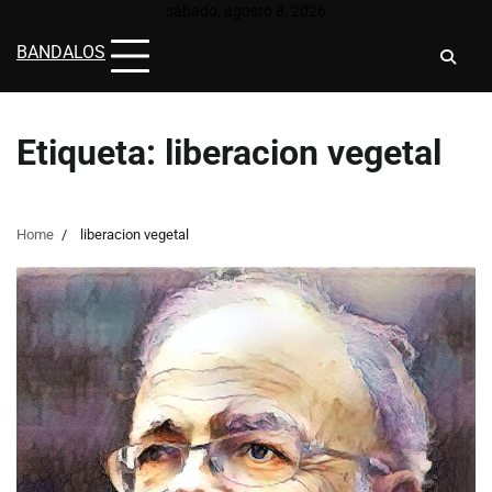
Skip
sábado, agosto 8, 2026
to
BANDALOS
content
Etiqueta:
liberacion vegetal
Home
liberacion vegetal