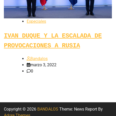
Especiales
IVAN DUQUE Y LA ESCALADA DE
PROVOCACIONES A RUSIA
Bandalos
marzo 3, 2022
0
Copyright © 2026
BANDALOS
Theme: News Report By
Adore Themes
.