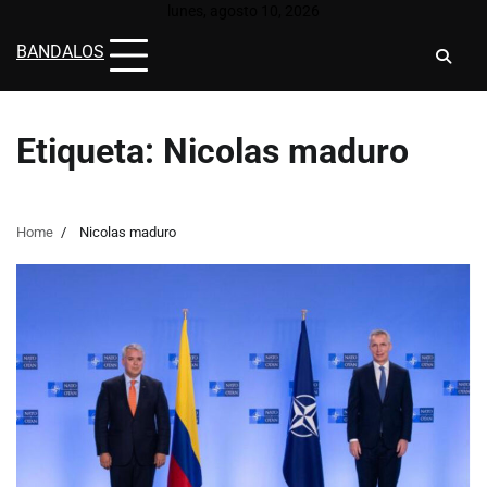
Skip
lunes, agosto 10, 2026
to
BANDALOS
content
Etiqueta:
Nicolas maduro
Home
Nicolas maduro