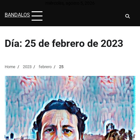
Skip
miércoles, agosto 5, 2026
to
BANDALOS
content
Día:
25 de febrero de 2023
Home
2023
febrero
25