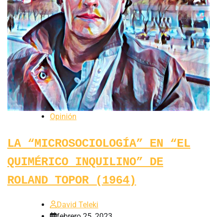
Opinión
LA “MICROSOCIOLOGÍA” EN “EL
QUIMÉRICO INQUILINO” DE
ROLAND TOPOR (1964)
David Teleki
febrero 25, 2023