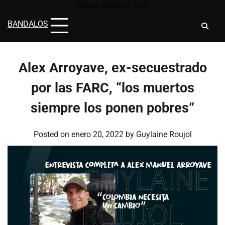
Skip
viernes, agosto 7, 2026
to
BANDALOS
content
Alex Arroyave, ex-secuestrado
por las FARC, “los muertos
siempre los ponen pobres”
Posted on
enero 20, 2022
by
Guylaine Roujol