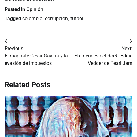
Posted in
Opinión
Tagged
colombia
,
corrupcion
,
futbol
Navegación
Previous:
Next:
de
El magnate Cesar Gaviria y la
Efemérides del Rock: Eddie
evasión de impuestos
Vedder de Pearl Jam
entradas
Related Posts