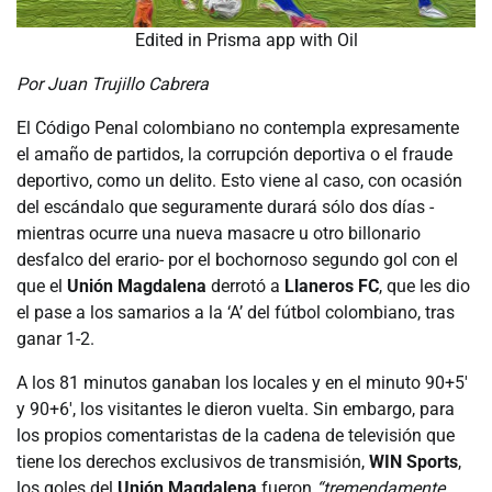
Edited in Prisma app with Oil
Por Juan Trujillo Cabrera
El Código Penal colombiano no contempla expresamente
el amaño de partidos, la corrupción deportiva o el fraude
deportivo, como un delito. Esto viene al caso, con ocasión
del escándalo que seguramente durará sólo dos días -
mientras ocurre una nueva masacre u otro billonario
desfalco del erario- por el bochornoso segundo gol con el
que el
Unión Magdalena
derrotó a
Llaneros FC
, que les dio
el pase a los samarios a la ‘A’ del fútbol colombiano, tras
ganar 1-2.
A los 81 minutos ganaban los locales y en el minuto 90+5′
y 90+6′, los visitantes le dieron vuelta. Sin embargo, para
los propios comentaristas de la cadena de televisión que
tiene los derechos exclusivos de transmisión,
WIN Sports
,
los goles del
Unión Magdalena
fueron
“tremendamente