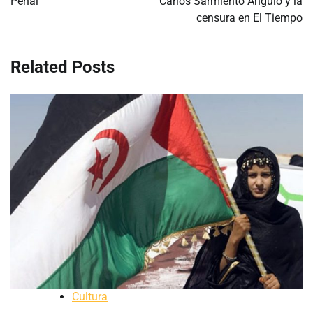
Penal
Carlos Sarmiento Angulo y la
entradas
censura en El Tiempo
Related Posts
Cultura