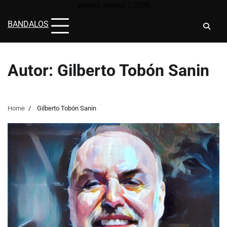
Skip
viernes, agosto 7, 2026
to
BANDALOS
content
Autor:
Gilberto Tobón Sanin
Home
Gilberto Tobón Sanin