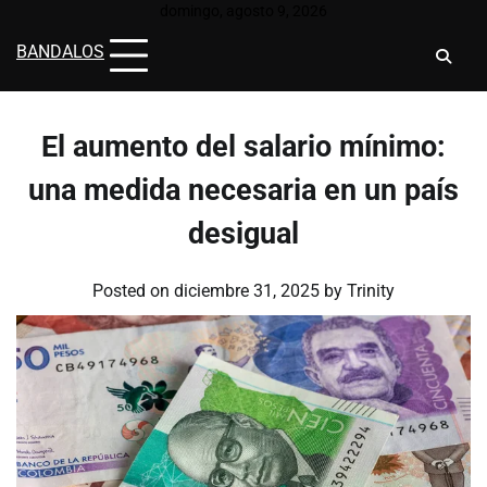
Skip
domingo, agosto 9, 2026
to
BANDALOS
content
El aumento del salario mínimo:
una medida necesaria en un país
desigual
Posted on
diciembre 31, 2025
by
Trinity