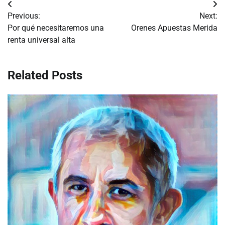
Navegación
Previous:
Next:
de
Por qué necesitaremos una
Orenes Apuestas Merida
renta universal alta
entradas
Related Posts