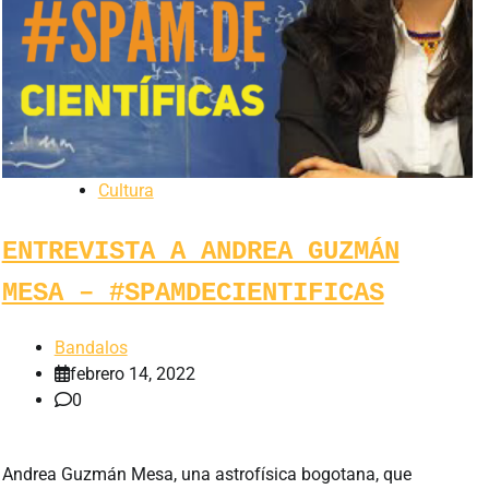
Cultura
ENTREVISTA A ANDREA GUZMÁN
MESA – #SPAMDECIENTIFICAS
Bandalos
febrero 14, 2022
0
Andrea Guzmán Mesa, una astrofísica bogotana, que