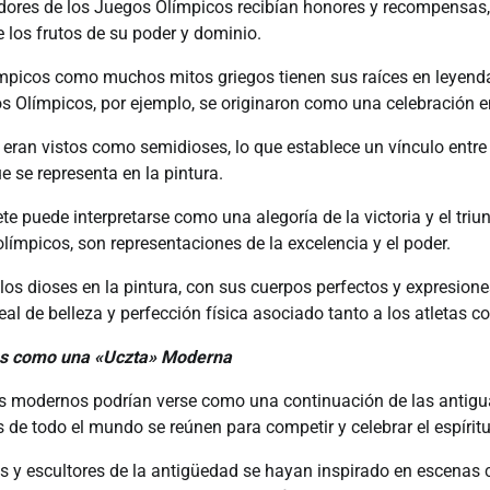
dores de los Juegos Olímpicos recibían honores y recompensas, 
 los frutos de su poder y dominio.
mpicos como muchos mitos griegos tienen sus raíces en leyenda
os Olímpicos, por ejemplo, se originaron como una celebración e
 eran vistos como semidioses, lo que establece un vínculo ent
que se representa en la pintura.
e puede interpretarse como una alegoría de la victoria y el triun
 olímpicos, son representaciones de la excelencia y el poder.
los dioses en la pintura, con sus cuerpos perfectos y expresione
deal de belleza y perfección física asociado tanto a los atletas 
os como una «Uczta» Moderna
 modernos podrían verse como una continuación de las antigu
s de todo el mundo se reúnen para competir y celebrar el espíri
as y escultores de la antigüedad se hayan inspirado en escenas