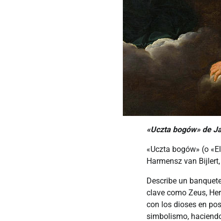
«Uczta bogów» de Ja
«Uczta bogów» (o «El
Harmensz van Bijlert,
Describe un banquete 
clave como Zeus, Hera
con los dioses en pos
simbolismo, haciendo 