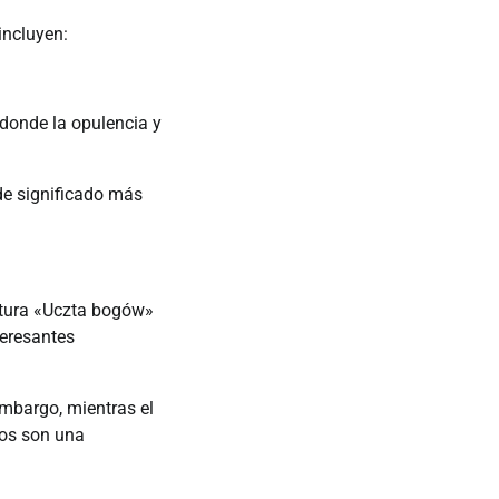
incluyen:
 donde la opulencia y
de significado más
intura «Uczta bogów»
teresantes
mbargo, mientras el
cos son una