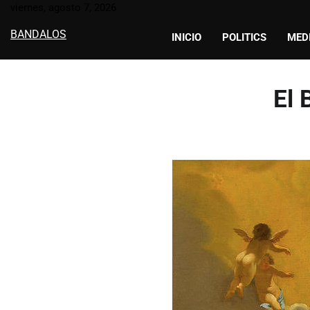
Skip
viernes, agosto 7, 2026
to
BANDALOS
INICIO
POLITICS
MED
content
El 