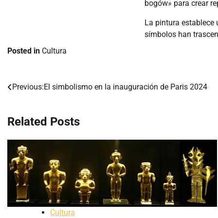
bogów» para crear re
La pintura establece 
símbolos han trascen
Posted in
Cultura
Previous:
El simbolismo en la inauguración de Paris 2024
Navegación
de
Related Posts
entradas
Cultura