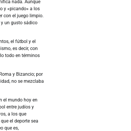
gnifica nada. Aunque
po y «picando» a los
r con el juego limpio.
a y un gusto sádico
os, el fútbol y el
ismo, es decir, con
lo todo en términos
 Roma y Bizancio; por
lidad, no se mezclaba
en el mundo hoy en
ol entre judíos y
os, a los que
 que el deporte sea
eo que es,