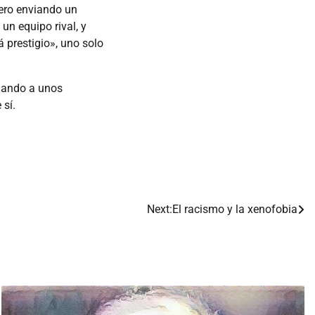
ero enviando un
un equipo rival, y
 prestigio», uno solo
mando a unos
 sí.
Next:
El racismo y la xenofobia