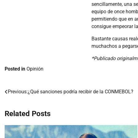
sencillamente, una s
equipo de once hombre
permitiendo que en am
consigue empeorar la
Bastante causas rea
muchachos a pegarse p
*Publicado original
Posted in
Opinión
Previous:
¿Qué sanciones podría recibir de la CONMEBOL?
Navegación
de
Related Posts
entradas