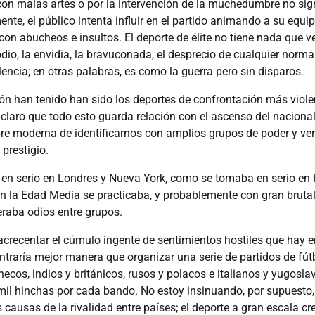
 con malas artes o por la intervención de la muchedumbre no si
ente, el público intenta influir en el partido animando a su equi
con abucheos e insultos. El deporte de élite no tiene nada que ve
odio, la envidia, la bravuconada, el desprecio de cualquier norm
lencia; en otras palabras, es como la guerra pero sin disparos.
n han tenido han sido los deportes de confrontación más violent
claro que todo esto guarda relación con el ascenso del nacional
re moderna de identificarnos con amplios grupos de poder y ver
 prestigio.
a en serio en Londres y Nueva York, como se tomaba en serio en
 en la Edad Media se practicaba, y probablemente con gran bruta
neraba odios entre grupos.
 acrecentar el cúmulo ingente de sentimientos hostiles que hay 
ontraría mejor manera que organizar una serie de partidos de fútb
ecos, indios y británicos, rusos y polacos e italianos y yugoslav
mil hinchas por cada bando. No estoy insinuando, por supuesto,
 causas de la rivalidad entre países; el deporte a gran escala cr