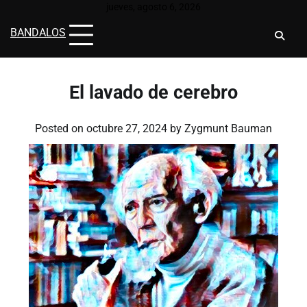
Skip
jueves, agosto 6, 2026
to
BANDALOS
content
El lavado de cerebro
Posted on
octubre 27, 2024
by
Zygmunt Bauman