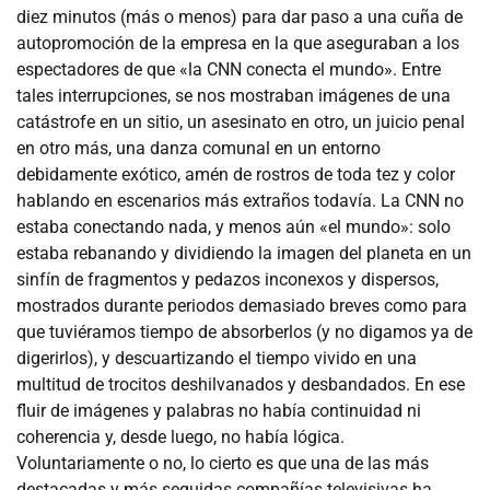
diez minutos (más o menos) para dar paso a una cuña de
autopromoción de la empresa en la que aseguraban a los
espectadores de que «la CNN conecta el mundo». Entre
tales interrupciones, se nos mostraban imágenes de una
catástrofe en un sitio, un asesinato en otro, un juicio penal
en otro más, una danza comunal en un entorno
debidamente exótico, amén de rostros de toda tez y color
hablando en escenarios más extraños todavía. La CNN no
estaba conectando nada, y menos aún «el mundo»: solo
estaba rebanando y dividiendo la imagen del planeta en un
sinfín de fragmentos y pedazos inconexos y dispersos,
mostrados durante periodos demasiado breves como para
que tuviéramos tiempo de absorberlos (y no digamos ya de
digerirlos), y descuartizando el tiempo vivido en una
multitud de trocitos deshilvanados y desbandados. En ese
fluir de imágenes y palabras no había continuidad ni
coherencia y, desde luego, no había lógica.
Voluntariamente o no, lo cierto es que una de las más
destacadas y más seguidas compañías televisivas ha