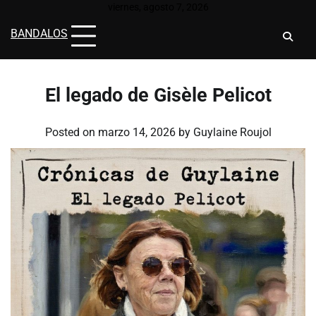
Skip
viernes, agosto 7, 2026
to
BANDALOS
content
El legado de Gisèle Pelicot
Posted on
marzo 14, 2026
by
Guylaine Roujol