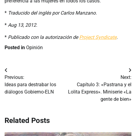
preferencia a las mujeres en todos los casos.
*
Traducido del inglés por Carlos Manzano.
*
Aug 13, 2012
.
*
Publicado con la autorización de
Project Syndicate
.
Posted in
Opinión
Navegación
Previous:
Next:
de
Ideas para destrabar los
Capítulo 3: «Pastrana y el
diálogos Gobierno-ELN
Lolita Express». Miniserie «La
entradas
gente de bien»
Related Posts