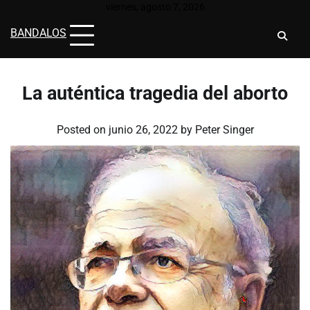
Skip
viernes, agosto 7, 2026
to
BANDALOS
content
La auténtica tragedia del aborto
Posted on
junio 26, 2022
by
Peter Singer