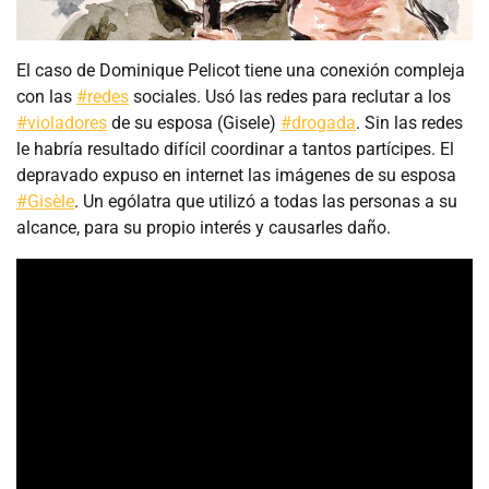
El caso de Dominique Pelicot tiene una conexión compleja
con las
#redes
sociales. Usó las redes para reclutar a los
#violadores
de su esposa (Gisele)
#drogada
. Sin las redes
le habría resultado difícil coordinar a tantos partícipes. El
depravado expuso en internet las imágenes de su esposa
#Gisèle
. Un ególatra que utilizó a todas las personas a su
alcance, para su propio interés y causarles daño.