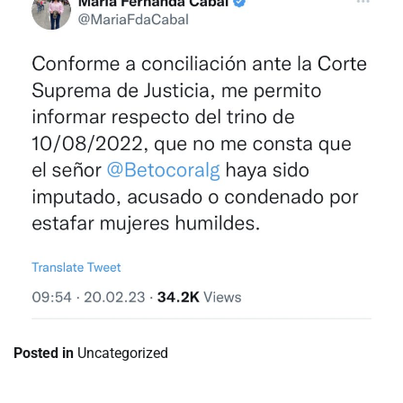
Posted in
Uncategorized