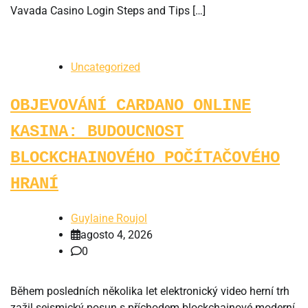
Vavada Casino Login Steps and Tips […]
Uncategorized
OBJEVOVÁNÍ CARDANO ONLINE
KASINA: BUDOUCNOST
BLOCKCHAINOVÉHO POČÍTAČOVÉHO
HRANÍ
Guylaine Roujol
agosto 4, 2026
0
Během posledních několika let elektronický video herní trh
zažil seismický posun s příchodem blockchainové moderní