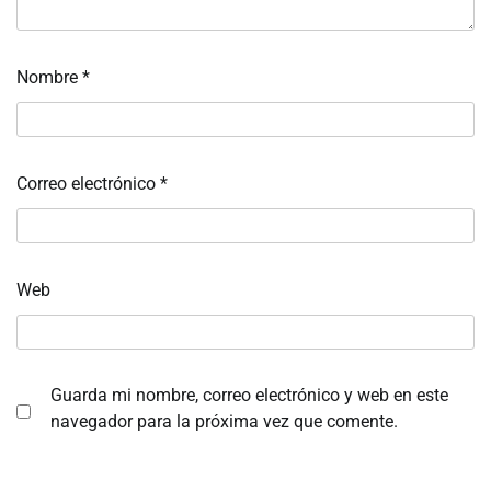
Nombre
*
Correo electrónico
*
Web
Guarda mi nombre, correo electrónico y web en este
navegador para la próxima vez que comente.