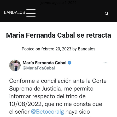
Skip
jueves, agosto 6, 2026
to
BANDALOS
content
Maria Fernanda Cabal se retracta
Posted on
febrero 20, 2023
by
Bandalos