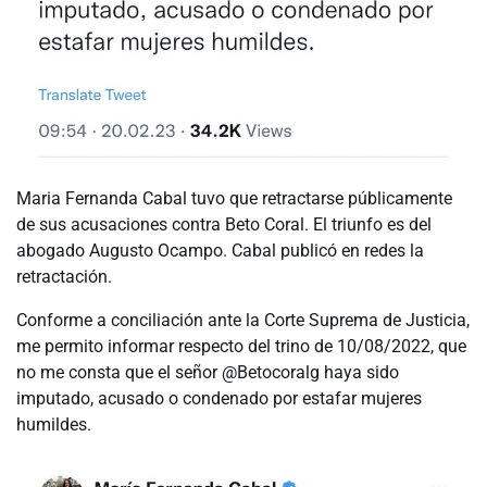
Maria Fernanda Cabal tuvo que retractarse públicamente
de sus acusaciones contra Beto Coral. El triunfo es del
abogado Augusto Ocampo. Cabal publicó en redes la
retractación.
Conforme a conciliación ante la Corte Suprema de Justicia,
me permito informar respecto del trino de 10/08/2022, que
no me consta que el señor @Betocoralg haya sido
imputado, acusado o condenado por estafar mujeres
humildes.