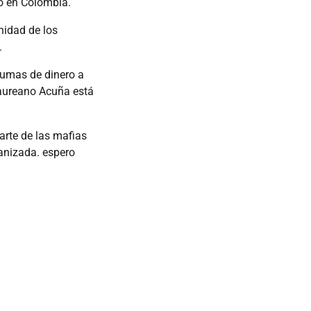
so en Colombia.
nidad de los
.
 sumas de dinero a
 Laureano Acuña está
arte de las mafias
ganizada. espero