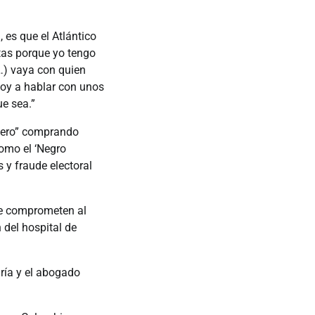
 es que el Atlántico
as porque yo tengo
…) vaya con quien
 voy a hablar con unos
que sea.”
lero” comprando
omo el ‘Negro
 y fraude electoral
ue comprometen al
 del hospital de
uría y el abogado