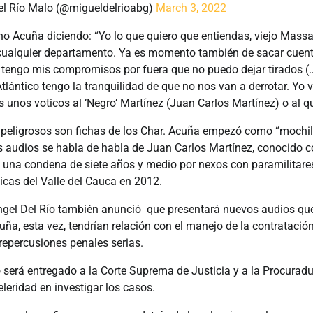
el Río Malo (@migueldelrioabg)
March 3, 2022
 Acuña diciendo: “Yo lo que quiero que entiendas, viejo Massa,
cualquier departamento. Ya es momento también de sacar cuent
 tengo mis compromisos por fuera que no puedo dejar tirados (
Atlántico tengo la tranquilidad de que no nos van a derrotar. Yo
 unos voticos al ‘Negro’ Martínez (Juan Carlos Martínez) o al 
 peligrosos son fichas de los Char. Acuña empezó como “mochi
s audios se habla de habla de Juan Carlos Martínez, conocido c
 una condena de siete años y medio por nexos con paramilitares
picas del Valle del Cauca en 2012.
ngel Del Río también anunció que presentará nuevos audios q
a, esta vez, tendrían relación con el manejo de la contratación
repercusiones penales serias.
o será entregado a la Corte Suprema de Justicia y a la Procurad
leridad en investigar los casos.