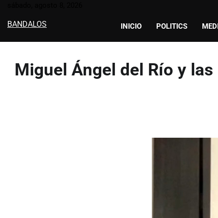
Skip
sábado, agosto 8, 2026
to
BANDALOS
INICIO
POLITICS
MED
content
Miguel Ángel del Río y la