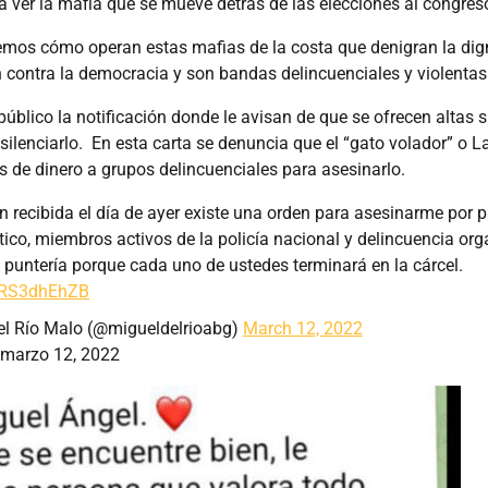
 ver la mafia que se mueve detrás de las elecciones al congre
mos cómo operan estas mafias de la costa que denigran la dig
 contra la democracia y son bandas delincuenciales y violentas
público la notificación donde le avisan de que se ofrecen altas
 silenciarlo. En esta carta se denuncia que el “gato volador” o
s de dinero a grupos delincuenciales para asesinarlo.
 recibida el día de ayer existe una orden para asesinarme por p
ntico, miembros activos de la policía nacional y delincuencia or
puntería porque cada uno de ustedes terminará en la cárcel.
/WRS3dhEhZB
el Río Malo (@migueldelrioabg)
March 12, 2022
, marzo 12, 2022