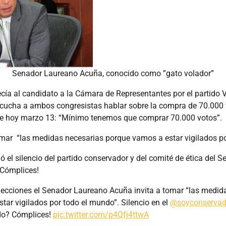
Senador Laureano Acuña, conocido como ”gato volador”
cía al candidato a la Cámara de Representantes por el partido
scucha a ambos congresistas hablar sobre la compra de 70.000 v
de hoy marzo 13: “Mínimo tenemos que comprar 70.000 votos”.
mar “las medidas necesarias porque vamos a estar vigilados p
 el silencio del partido conservador y del comité de ética del 
!Cómplices!
lecciones el Senador Laureano Acuña invita a tomar “las medid
ar vigilados por todo el mundo”. Silencio en el ⁦
@soyconservad
ado? Cómplices!
pic.twitter.com/p4Qfj4ttwA