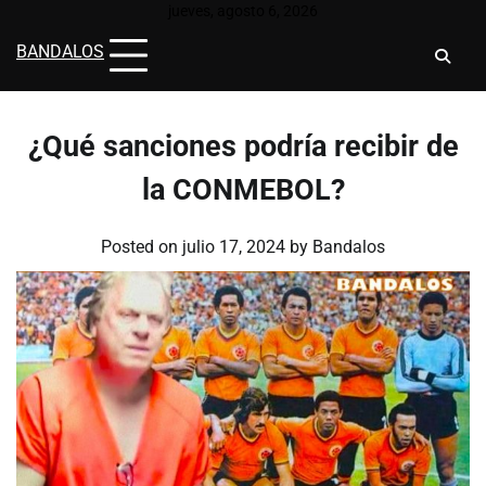
Skip
jueves, agosto 6, 2026
to
BANDALOS
content
¿Qué sanciones podría recibir de
la CONMEBOL?
Posted on
julio 17, 2024
by
Bandalos