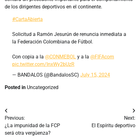
de los dirigentes deportivos en el continente.
#CartaAbierta
Solicitud a Ramón Jesurún de renuncia inmediata a
la Federación Colombiana de Fútbol.
Con copia a la
@CONMEBOL
y a la
@FIFAcom
pic.twitter.com/InxWy2bUzR
— BANDALOS (@BandalosSC)
July 15, 2024
Posted in
Uncategorized
Navegación
Previous:
Next:
de
¿La impunidad de la FCP
El Espíritu deportivo
será otra vergüenza?
entradas