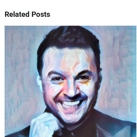
de
Related Posts
entradas