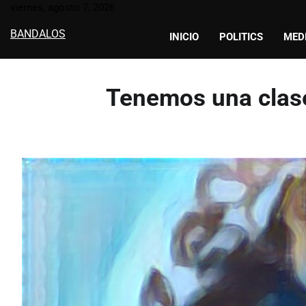
Skip
viernes, agosto 7, 2026
to
BANDALOS
INICIO
POLITICS
MED
content
Tenemos una clase 